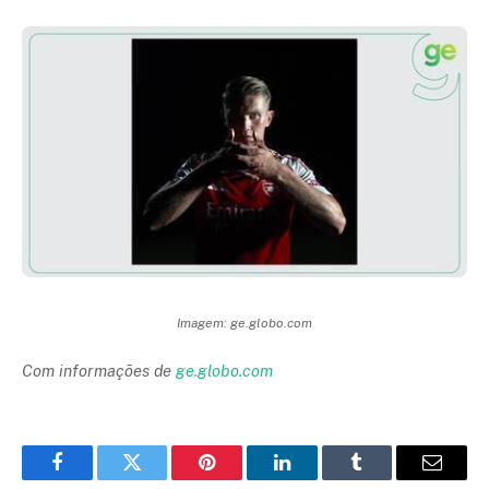
Imagem: ge.globo.com
Com informações de
ge.globo.com
Facebook
Twitter
Pinterest
LinkedIn
Tumblr
Email