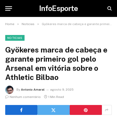
InfoEsporte
»
»
Home
Noticias
Gyökeres marca de cabeça e garante primeiro gol pelo Arsenal em vitória sobre o Athletic Bilbao
NOTICIAS
Gyökeres marca de cabeça e
garante primeiro gol pelo
Arsenal em vitória sobre o
Athletic Bilbao
By
Antonio Amaral
agosto 9, 2025
Nenhum comentário
1 Min Read