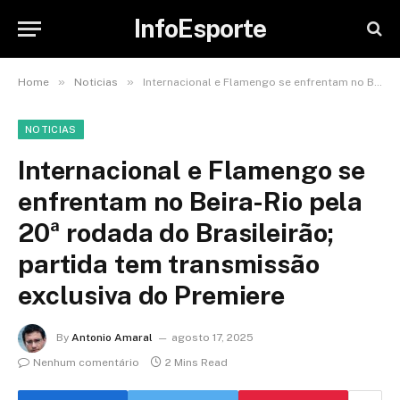
InfoEsporte
»
»
Home
Noticias
Internacional e Flamengo se enfrentam no Beira-Rio pela 20ª rodada do Brasileirão; partida tem transmissão exclusiva do Premiere
NOTICIAS
Internacional e Flamengo se
enfrentam no Beira-Rio pela
20ª rodada do Brasileirão;
partida tem transmissão
exclusiva do Premiere
By
Antonio Amaral
agosto 17, 2025
Nenhum comentário
2 Mins Read