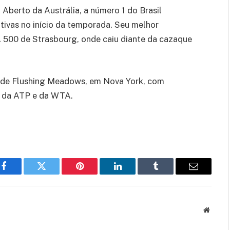
Aberto da Austrália, a número 1 do Brasil
tivas no início da temporada. Seu melhor
500 de Strasbourg, onde caiu diante da cazaque
 de Flushing Meadows, em Nova York, com
s da ATP e da WTA.
Facebook
Twitter
Pinterest
LinkedIn
Tumblr
Email
Websit