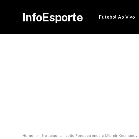
InfoEsporte
Futebol Ao Vivo
»
»
Home
Noticias
João Fonseca encara Miomir Kecmanovic 