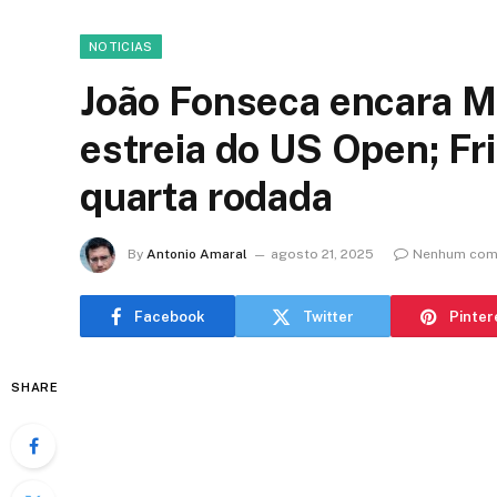
NOTICIAS
João Fonseca encara M
estreia do US Open; Fri
quarta rodada
By
Antonio Amaral
agosto 21, 2025
Nenhum com
Facebook
Twitter
Pinter
SHARE