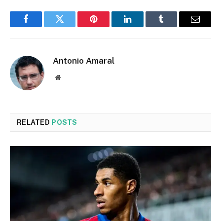
Facebook
Twitter
Pinterest
LinkedIn
Tumblr
Email
Antonio Amaral
Website
RELATED
POSTS