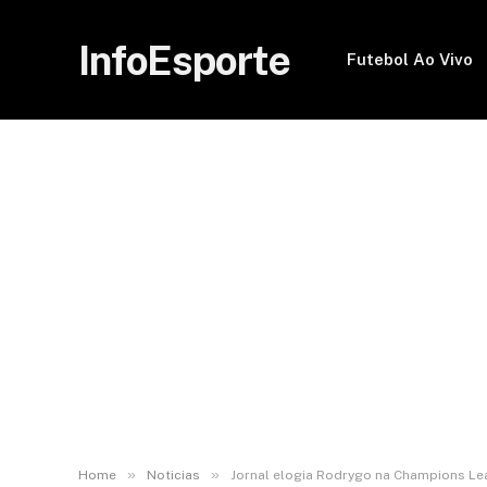
InfoEsporte
Futebol Ao Vivo
»
»
Home
Noticias
Jornal elogia Rodrygo na Champions Le