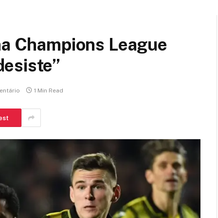
 na Champions League
esiste”
ntário
1 Min Read
est