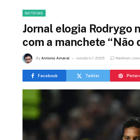
NOTICIAS
Jornal elogia Rodrygo
com a manchete “Não d
By
Antonio Amaral
outubro 1, 2025
Nenhum come
Facebook
Twitter
Pinter