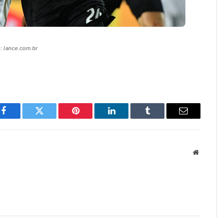
 lance.com.br
Facebook
Twitter
Pinterest
LinkedIn
Tumblr
Email
Websit