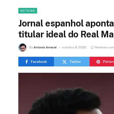
NOTICIAS
Jornal espanhol aponta
titular ideal do Real M
By
Antonio Amaral
outubro 8, 2025
Nenhum com
Facebook
Twitter
Pinter