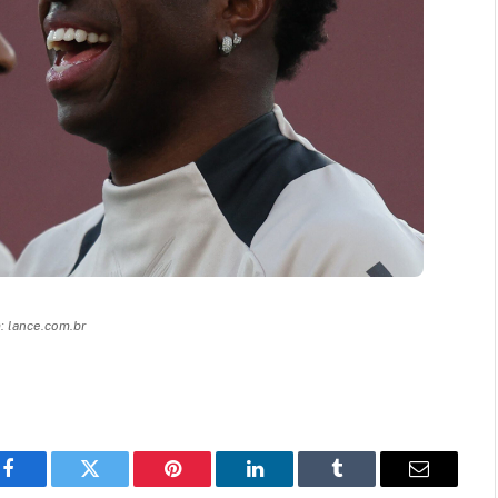
 lance.com.br
Facebook
Twitter
Pinterest
LinkedIn
Tumblr
Email