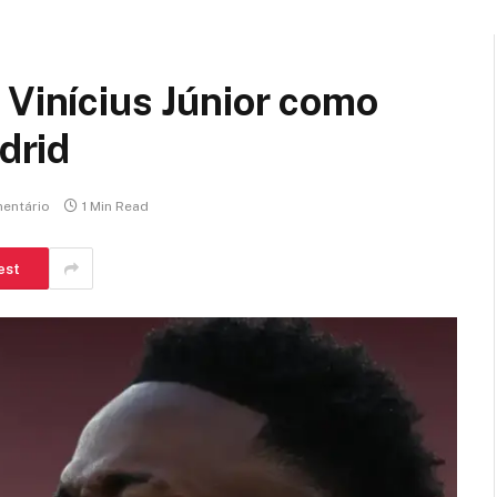
 Vinícius Júnior como
adrid
entário
1 Min Read
est