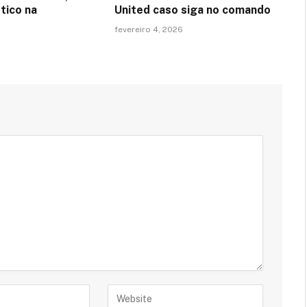
tico na
United caso siga no comando
fevereiro 4, 2026