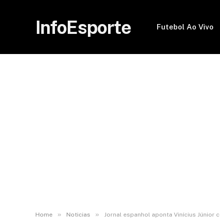
InfoEsporte
Futebol Ao Vivo
»
»
Home
Noticias
Jornal espanhol aponta Vinícius Júnior 