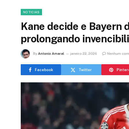
NOTICIAS
Kane decide e Bayern 
prolongando invencibil
By
Antonio Amaral
janeiro 22, 2026
Nenhum com
Facebook
Twitter
Pinter