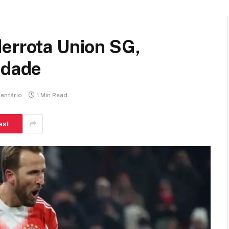
derrota Union SG,
idade
entário
1 Min Read
est