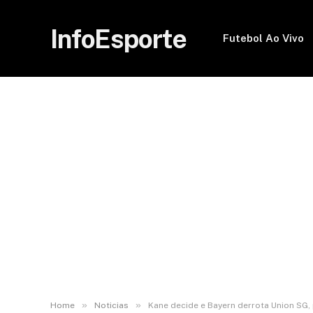
InfoEsporte
Futebol Ao Vivo
»
»
Home
Noticias
Kane decide e Bayern derrota Union SG,