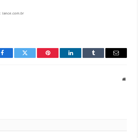
 lance.com.br
Facebook
Twitter
Pinterest
LinkedIn
Tumblr
Email
Websit