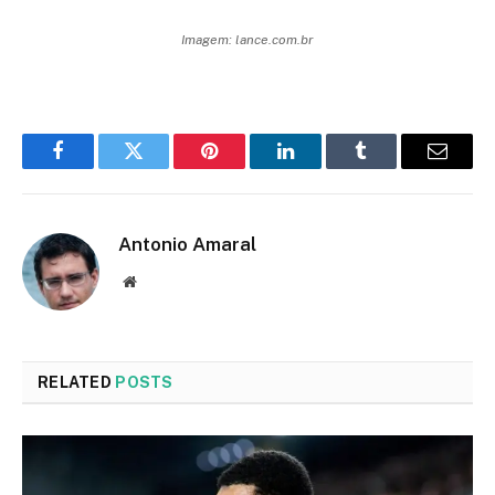
Imagem: lance.com.br
Facebook
Twitter
Pinterest
LinkedIn
Tumblr
Email
Antonio Amaral
Website
RELATED
POSTS