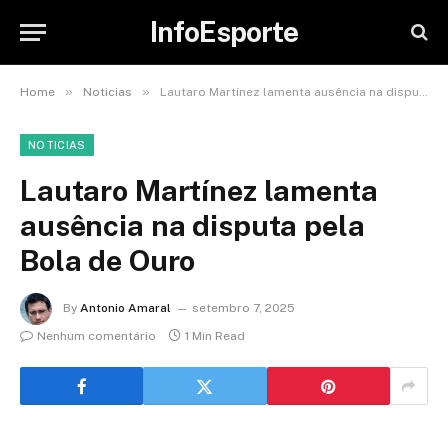
InfoEsporte
»
»
Home
Noticias
Lautaro Martínez lamenta ausência na disputa pela Bola de Ouro
NOTICIAS
Lautaro Martínez lamenta
ausência na disputa pela
Bola de Ouro
By
Antonio Amaral
setembro 7, 2025
Nenhum comentário
1 Min Read