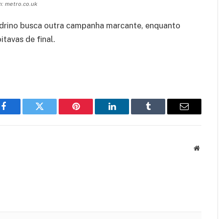
: metro.co.uk
drino busca outra campanha marcante, enquanto
itavas de final.
Facebook
Twitter
Pinterest
LinkedIn
Tumblr
Email
Websit