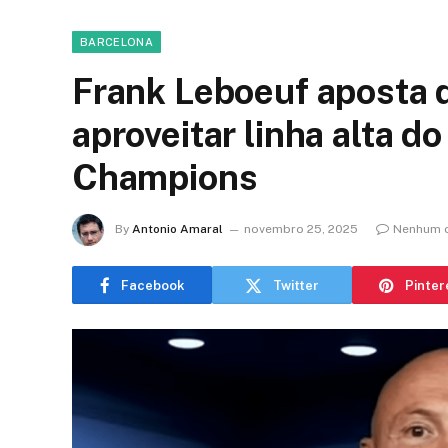
BARCELONA
Frank Leboeuf aposta 
aproveitar linha alta d
Champions
By
Antonio Amaral
novembro 25, 2025
Nenhum 
Facebook
Twitter
Pinter