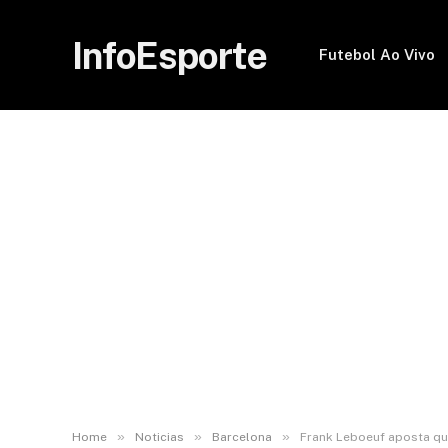
InfoEsporte
Futebol Ao Vivo
»
»
»
Home
Noticias
Barcelona
Frank Leboeuf aposta qu