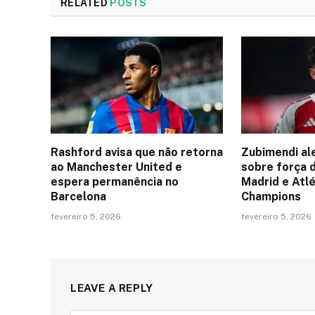
RELATED
POSTS
Rashford avisa que não retorna
Zubimendi al
ao Manchester United e
sobre força 
espera permanência no
Madrid e Atlé
Barcelona
Champions
fevereiro 5, 2026
fevereiro 5, 2026
LEAVE A REPLY