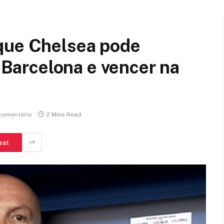
que Chelsea pode
o Barcelona e vencer na
comentário
2 Mins Read
est