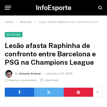
InfoEsporte
»
»
Home
Noticias
Lesão afasta Raphinha de confronto entre Barcelona e PSG na Champions League
NOTICIAS
Lesão afasta Raphinha de
confronto entre Barcelona e
PSG na Champions League
By
Antonio Amaral
setembro 26, 2025
Nenhum comentário
1 Min Read