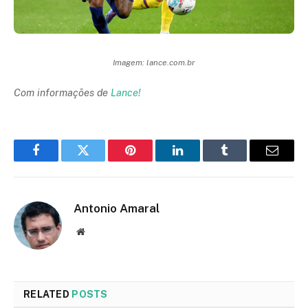
Imagem: lance.com.br
Com informações de
Lance!
Facebook
Twitter
Pinterest
LinkedIn
Tumblr
Email
Antonio Amaral
Website
RELATED
POSTS