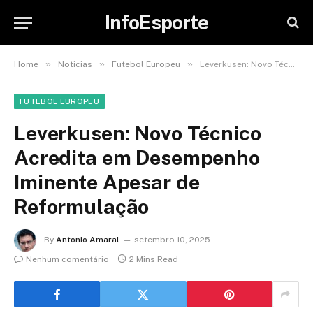
InfoEsporte
»
»
»
Home
Noticias
Futebol Europeu
Leverkusen: Novo Técnico Acredita em Desempenho Iminente Apesar de Reformulação
FUTEBOL EUROPEU
Leverkusen: Novo Técnico
Acredita em Desempenho
Iminente Apesar de
Reformulação
By
Antonio Amaral
setembro 10, 2025
Nenhum comentário
2 Mins Read