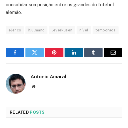
consolidar sua posição entre os grandes do futebol
alemão.
elenco
hjulmand
leverkusen
nível
temporada
Facebook
Twitter
Pinterest
LinkedIn
Tumblr
Email
Antonio Amaral
Website
RELATED
POSTS