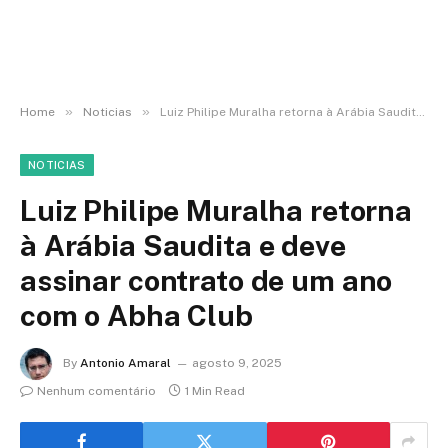
»
»
Home
Noticias
Luiz Philipe Muralha retorna à Arábia Saudita e deve assinar contrato de um ano com o Abha Club
NOTICIAS
Luiz Philipe Muralha retorna
à Arábia Saudita e deve
assinar contrato de um ano
com o Abha Club
By
Antonio Amaral
agosto 9, 2025
Nenhum comentário
1 Min Read