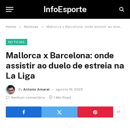
InfoEsporte
»
»
Home
Noticias
Mallorca x Barcelona: onde assistir ao duelo de estreia na La Liga
NOTICIAS
Mallorca x Barcelona: onde
assistir ao duelo de estreia na
La Liga
By
Antonio Amaral
agosto 16, 2025
Nenhum comentário
1 Min Read