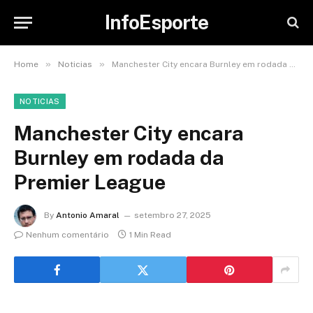
InfoEsporte
»
»
Home
Noticias
Manchester City encara Burnley em rodada da Premier League
NOTICIAS
Manchester City encara
Burnley em rodada da
Premier League
By
Antonio Amaral
setembro 27, 2025
Nenhum comentário
1 Min Read