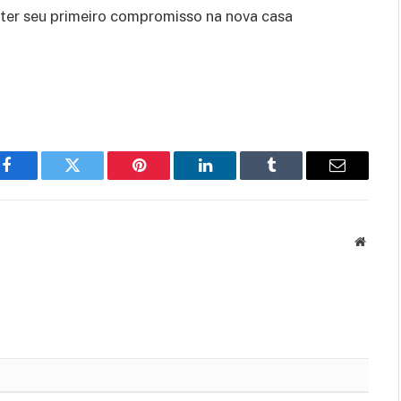
 ter seu primeiro compromisso na nova casa
Facebook
Twitter
Pinterest
LinkedIn
Tumblr
Email
Websit