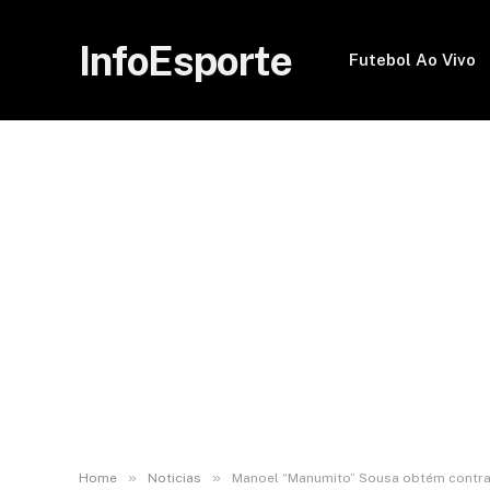
InfoEsporte
Futebol Ao Vivo
»
»
Home
Noticias
Manoel “Manumito” Sousa obtém contra