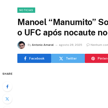
NOTICIAS
Manoel “Manumito” So
o UFC após nocaute no
By
Antonio Amaral
agosto 28, 2025
Nenhum com
Facebook
Twitter
Pinter
SHARE