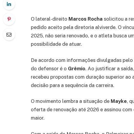
O lateral-direito
Marcos Rocha
solicitou a r
pedido aceito pela diretoria alviverde. O vín
2025, não seria renovado, e o atleta busca u
possibilidade de atuar.
De acordo com informações divulgadas pelo jo
do defensor é o
Grêmio
. Ao justificar a saí
recebeu propostas com duração superior ao a
decisão para a sequência da carreira.
O movimento lembra a situação de
Mayke
, 
oferta de renovação até 2026 e assinou com
maior.
Com a saída de Marcos Rocha, o Palmeiras p