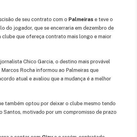
escisão de seu contrato com o
Palmeiras
e teve o
culo do jogador, que se encerraria em dezembro de
m clube que ofereça contrato mais longo e maior
rnalista Chico Garcia, o destino mais provável
da, Marcos Rocha informou ao Palmeiras que
cordo atual e avaliou que a mudança é a melhor
que também optou por deixar o clube mesmo tendo
 o Santos, motivado por um compromisso de prazo
assa a contar com
Giay
e o recém-contratado