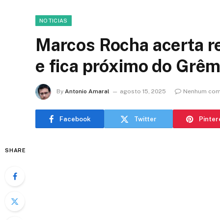
NOTICIAS
Marcos Rocha acerta r
e fica próximo do Grêm
By
Antonio Amaral
agosto 15, 2025
Nenhum com
Facebook
Twitter
Pinter
SHARE