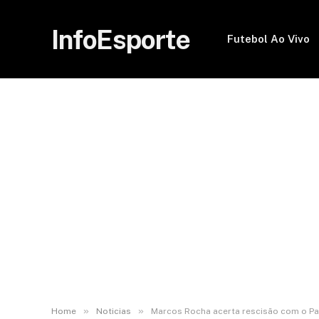
InfoEsporte
Futebol Ao Vivo
»
»
Home
Noticias
Marcos Rocha acerta rescisão com o Pa