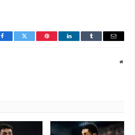
Facebook
Twitter
Pinterest
LinkedIn
Tumblr
Email
Websit