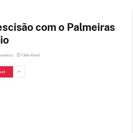
escisão com o Palmeiras
io
entário
1 Min Read
est