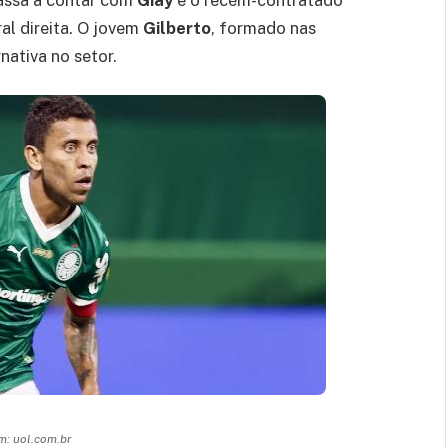
al direita. O jovem
Gilberto
, formado nas
rnativa no setor.
: uol.com.br