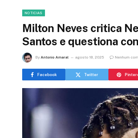
NOTICIAS
Milton Neves critica N
Santos e questiona con
By
Antonio Amaral
agosto 18, 2025
Nenhum com
Facebook
Twitter
Pinter