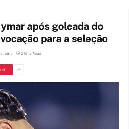
eymar após goleada do
vocação para a seleção
entário
2 Mins Read
est