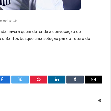
: uol.com.br
 ainda haverá quem defenda a convocação de
ue o Santos busque uma solução para o futuro do
Facebook
Twitter
Pinterest
LinkedIn
Tumblr
Email
Websit