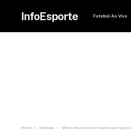
InfoEsporte
Futebol Ao Vivo
»
»
Home
Noticias
Milton Neves critica Neymar após gole