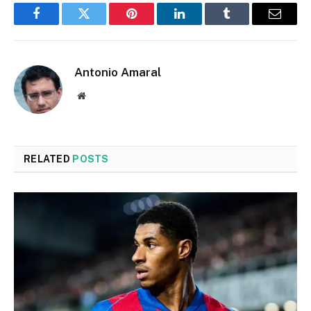
Facebook
Twitter
Pinterest
LinkedIn
Tumblr
Email
Antonio Amaral
Website
RELATED
POSTS