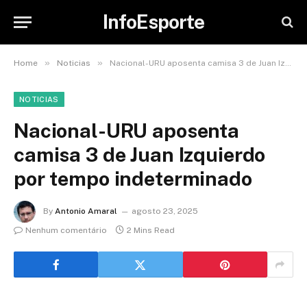
InfoEsporte
»
»
Home
Noticias
Nacional-URU aposenta camisa 3 de Juan Izquierdo por tempo indeterminado
NOTICIAS
Nacional-URU aposenta
camisa 3 de Juan Izquierdo
por tempo indeterminado
By
Antonio Amaral
agosto 23, 2025
Nenhum comentário
2 Mins Read