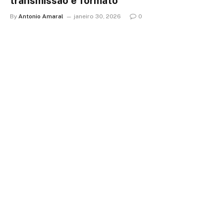
transmissão e formato
By
Antonio Amaral
janeiro 30, 2026
0