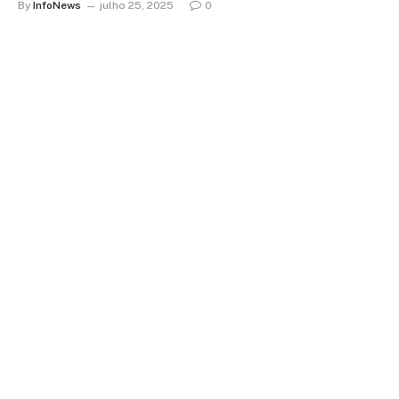
By
InfoNews
julho 25, 2025
0