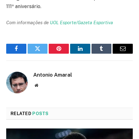
111º aniversário.
Com informações de
UOL Esporte/Gazeta Esportiva
Facebook
Twitter
Pinterest
LinkedIn
Tumblr
Email
Antonio Amaral
Website
RELATED
POSTS