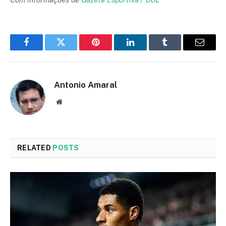
Facebook
Twitter
Pinterest
LinkedIn
Tumblr
Email
Antonio Amaral
Website
RELATED
POSTS