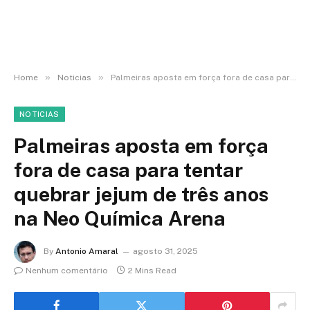
»
»
Home
Noticias
Palmeiras aposta em força fora de casa para tentar quebrar jejum de três anos na Neo Química Arena
NOTICIAS
Palmeiras aposta em força
fora de casa para tentar
quebrar jejum de três anos
na Neo Química Arena
By
Antonio Amaral
agosto 31, 2025
Nenhum comentário
2 Mins Read