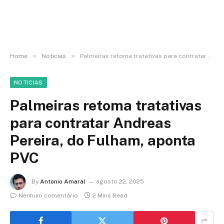
»
»
Home
Noticias
Palmeiras retoma tratativas para contratar Andreas Pereira, do Fulham, aponta PVC
NOTICIAS
Palmeiras retoma tratativas
para contratar Andreas
Pereira, do Fulham, aponta
PVC
By
Antonio Amaral
agosto 22, 2025
Nenhum comentário
2 Mins Read