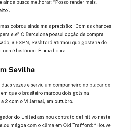
e ainda busca melhorar: “Posso render mais.
ito”.
 mas cobrou ainda mais precisão: “Com as chances
 para ele”. O Barcelona possui opção de compra
sado, à ESPN, Rashford afirmou que gostaria de
ona é histórico. É uma honra”.
em Sevilha
e duas vezes e serviu um companheiro no placar de
 em que o brasileiro marcou dois gols na
a 2 com o Villarreal, em outubro.
gador do United assinou contrato definitivo neste
evelou mágoa com o clima em Old Trafford: “Houve