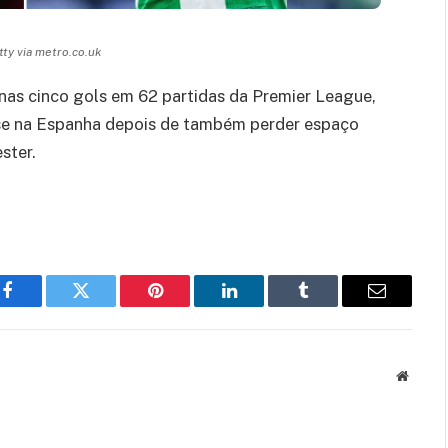
ty via metro.co.uk
as cinco gols em 62 partidas da Premier League,
se na Espanha depois de também perder espaço
ster.
Facebook
Twitter
Pinterest
LinkedIn
Tumblr
Email
Websit