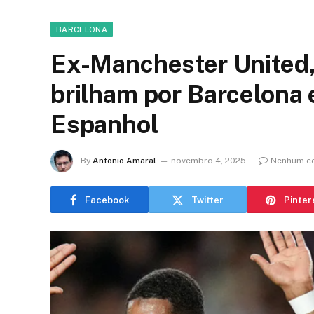
BARCELONA
Ex-Manchester United,
brilham por Barcelona 
Espanhol
By
Antonio Amaral
novembro 4, 2025
Nenhum c
Facebook
Twitter
Pinter