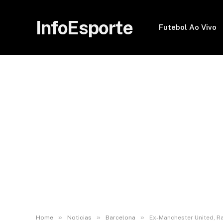
InfoEsporte
Futebol Ao Vivo
»
»
»
Home
Noticias
Barcelona
Ex-Manchester United, R