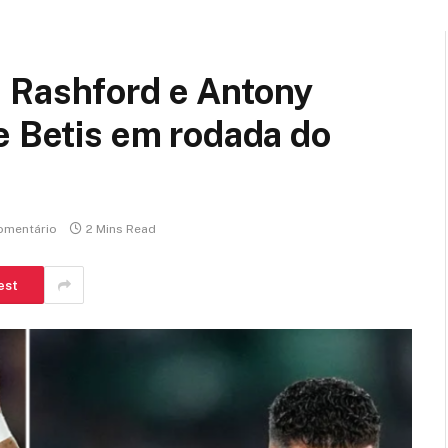
 Rashford e Antony
e Betis em rodada do
omentário
2 Mins Read
est