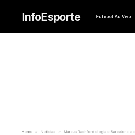
InfoEsporte
Futebol Ao Vivo
»
»
Home
Noticias
Marcus Rashford elogia o Barcelona e af