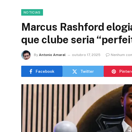
NOTICIAS
Marcus Rashford elogia
que clube seria “perfei
By
Antonio Amaral
outubro 17, 2025
Nenhum com
Facebook
Twitter
Pinter