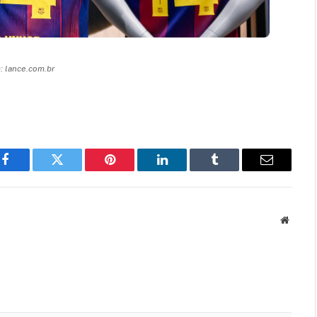
 lance.com.br
Facebook
Twitter
Pinterest
LinkedIn
Tumblr
Email
Websit