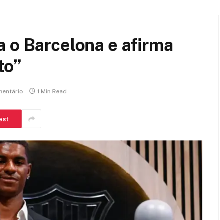
 o Barcelona e afirma
to”
entário
1 Min Read
est