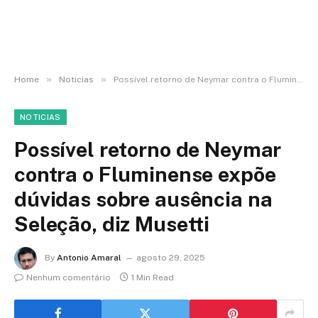
»
»
Home
Noticias
Possível retorno de Neymar contra o Fluminense expõe dúvidas sobre ausência na Seleção, diz Musetti
NOTICIAS
Possível retorno de Neymar
contra o Fluminense expõe
dúvidas sobre ausência na
Seleção, diz Musetti
By
Antonio Amaral
agosto 29, 2025
Nenhum comentário
1 Min Read