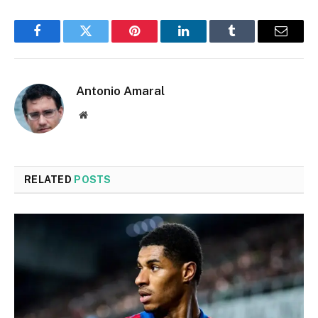
Facebook
Twitter
Pinterest
LinkedIn
Tumblr
Email
Antonio Amaral
Website
RELATED
POSTS