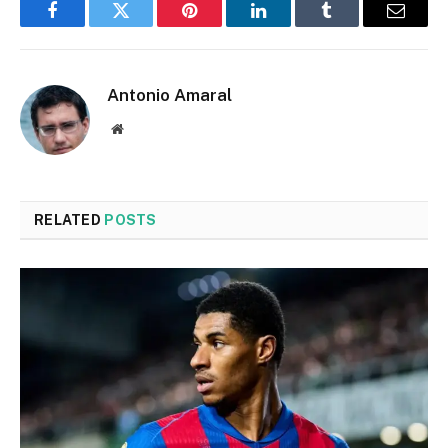
Facebook
Twitter
Pinterest
LinkedIn
Tumblr
Email
Antonio Amaral
Website
RELATED
POSTS