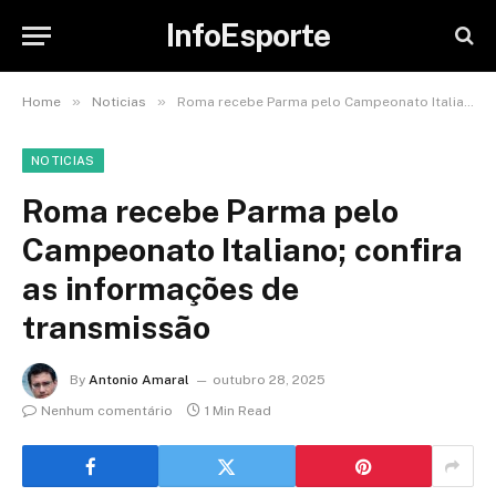
InfoEsporte
»
»
Home
Noticias
Roma recebe Parma pelo Campeonato Italiano; confira as informações de transmissão
NOTICIAS
Roma recebe Parma pelo
Campeonato Italiano; confira
as informações de
transmissão
By
Antonio Amaral
outubro 28, 2025
Nenhum comentário
1 Min Read