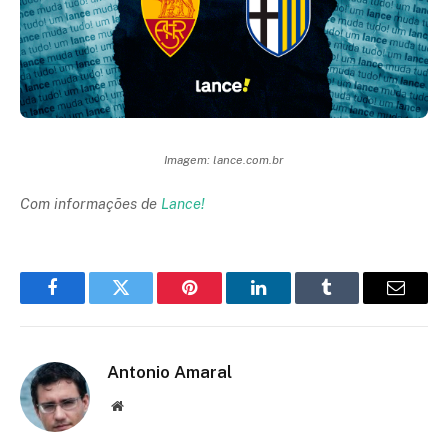
Imagem: lance.com.br
Com informações de
Lance!
Facebook
Twitter
Pinterest
LinkedIn
Tumblr
Email
Antonio Amaral
Website