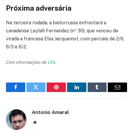
Próxima adversária
Na terceira rodada, a bielorrussa enfrentará a
canadense Leylah Fernandez (nº 30), que venceu de
virada a francesa Elsa Jacquemot, com parciais de 2/6,
6/3 e 6/2.
Com informações de
UOL
Facebook
Twitter
Pinterest
LinkedIn
Tumblr
Email
Antonio Amaral
Website