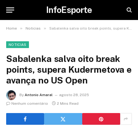
InfoEsporte
»
»
Home
Noticias
Sabalenka salva oito break points, supera Kudermetova e avança no US Open
NOTICIAS
Sabalenka salva oito break
points, supera Kudermetova e
avança no US Open
By
Antonio Amaral
agosto 28, 2025
Nenhum comentário
2 Mins Read