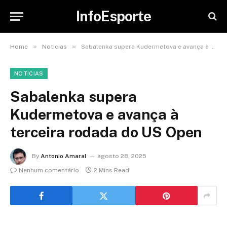
InfoEsporte
»
»
Home
Noticias
Sabalenka supera Kudermetova e avança à terceira rodada do US Open
NOTICIAS
Sabalenka supera
Kudermetova e avança à
terceira rodada do US Open
By
Antonio Amaral
agosto 28, 2025
Nenhum comentário
2 Mins Read