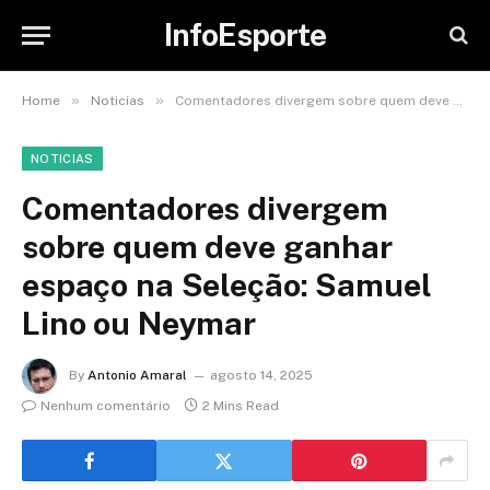
InfoEsporte
»
»
Home
Noticias
Comentadores divergem sobre quem deve ganhar espaço na Seleção: Samuel Lino ou Neymar
NOTICIAS
Comentadores divergem
sobre quem deve ganhar
espaço na Seleção: Samuel
Lino ou Neymar
By
Antonio Amaral
agosto 14, 2025
Nenhum comentário
2 Mins Read