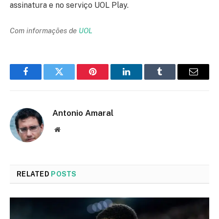
assinatura e no serviço UOL Play.
Com informações de
UOL
Facebook
Twitter
Pinterest
LinkedIn
Tumblr
Email
Antonio Amaral
Website
RELATED
POSTS