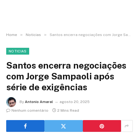
»
»
Home
Noticias
Santos encerra negociações com Jorge Sampaoli após série de exigências
NOTICIAS
Santos encerra negociações
com Jorge Sampaoli após
série de exigências
By
Antonio Amaral
agosto 20, 2025
Nenhum comentário
2 Mins Read