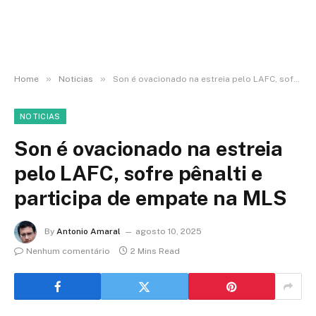
»
»
Home
Noticias
Son é ovacionado na estreia pelo LAFC, sofre pênalti e participa de empate na MLS
NOTICIAS
Son é ovacionado na estreia
pelo LAFC, sofre pênalti e
participa de empate na MLS
By
Antonio Amaral
agosto 10, 2025
Nenhum comentário
2 Mins Read