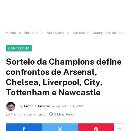
»
»
»
Home
Noticias
Barcelona
Sorteio da Champions define confrontos de Arsenal, Chelsea, Liverpool, City, Tottenham e Newcastle
BARCELONA
Sorteio da Champions define
confrontos de Arsenal,
Chelsea, Liverpool, City,
Tottenham e Newcastle
By
Antonio Amaral
agosto 28, 2025
Nenhum comentário
2 Mins Read