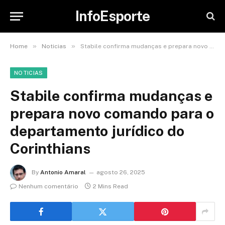
InfoEsporte
»
»
Home
Noticias
Stabile confirma mudanças e prepara novo comando para o departamento jurídico do Corinthians
NOTICIAS
Stabile confirma mudanças e
prepara novo comando para o
departamento jurídico do
Corinthians
By
Antonio Amaral
agosto 26, 2025
Nenhum comentário
2 Mins Read