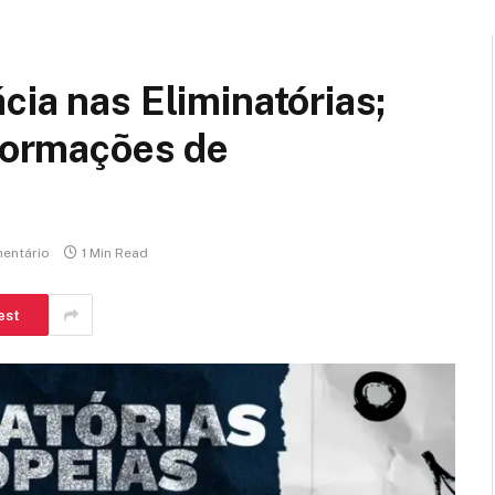
cia nas Eliminatórias;
nformações de
entário
1 Min Read
est