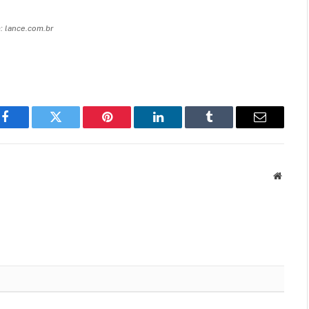
 lance.com.br
Facebook
Twitter
Pinterest
LinkedIn
Tumblr
Email
Websit