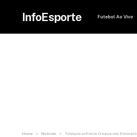
InfoEsporte
Futebol Ao Vivo
»
»
Home
Noticias
Tchéquia enfrenta Croácia nas Eliminató