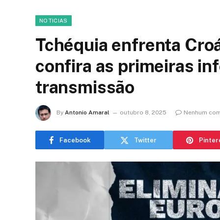
NOTICIAS
Tchéquia enfrenta Croá
confira as primeiras i
transmissão
By
Antonio Amaral
outubro 8, 2025
Nenhum com
Facebook
Twitter
Pinter