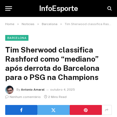
InfoEsporte
»
»
»
Home
Noticias
Barcelona
Tim Sherwood classifica Rashford como “mediano” após derrota do Barcelona para o PSG na Champions
BARCELONA
Tim Sherwood classifica
Rashford como “mediano”
após derrota do Barcelona
para o PSG na Champions
By
Antonio Amaral
outubro 4, 2025
Nenhum comentário
2 Mins Read