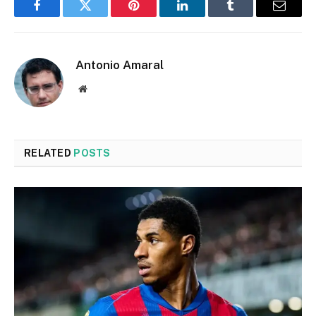
Facebook
Twitter
Pinterest
LinkedIn
Tumblr
Email
Antonio Amaral
Website
RELATED
POSTS