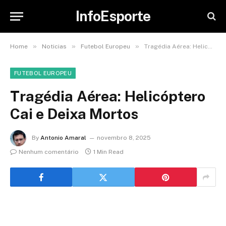
InfoEsporte
»
»
»
Home
Noticias
Futebol Europeu
Tragédia Aérea: Helicóptero Cai e Deixa Mortos
FUTEBOL EUROPEU
Tragédia Aérea: Helicóptero
Cai e Deixa Mortos
By
Antonio Amaral
novembro 8, 2025
Nenhum comentário
1 Min Read