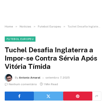
»
»
»
Home
Noticias
Futebol Europeu
Tuchel Desafia Inglaterra a Impor-se Contra Sérvia Após Vitória Tímida
FUTEBOL EUROPEU
Tuchel Desafia Inglaterra a
Impor-se Contra Sérvia Após
Vitória Tímida
By
Antonio Amaral
setembro 7, 2025
Nenhum comentário
1 Min Read