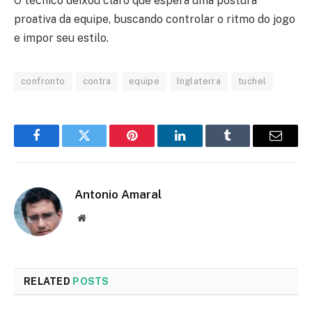
O técnico deixou claro que espera uma postura
proativa da equipe, buscando controlar o ritmo do jogo
e impor seu estilo.
confronto
contra
equipe
Inglaterra
tuchel
Facebook
Twitter
Pinterest
LinkedIn
Tumblr
Email
Antonio Amaral
Website
RELATED
POSTS