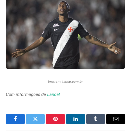
Imagem: lance.com.br
Com informações de
Lance!
Facebook
Twitter
Pinterest
LinkedIn
Tumblr
Email