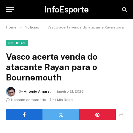
InfoEsporte
»
»
Home
Noticias
Vasco acerta venda do atacante Rayan para o Bournemouth
NOTICIAS
Vasco acerta venda do
atacante Rayan para o
Bournemouth
By
Antonio Amaral
janeiro 21, 2026
Nenhum comentário
1 Min Read