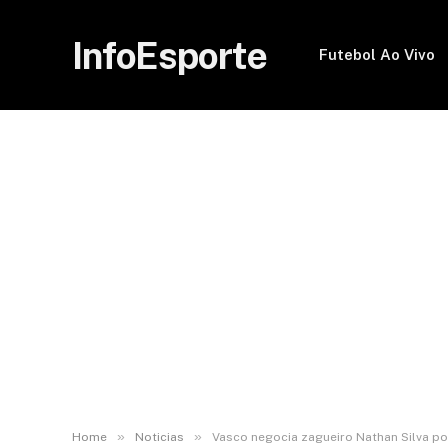
InfoEsporte
Futebol Ao Vivo
»
»
Home
Noticias
Vasco negocia zagueiro Nathan Silva p