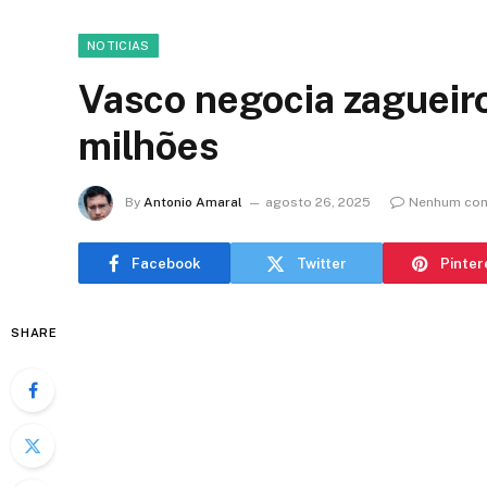
NOTICIAS
Vasco negocia zagueir
milhões
By
Antonio Amaral
agosto 26, 2025
Nenhum com
Facebook
Twitter
Pinter
SHARE