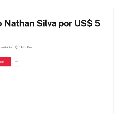
o Nathan Silva por US$ 5
entário
1 Min Read
est