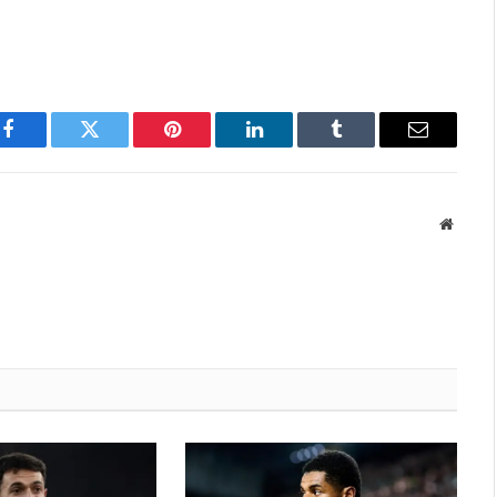
Facebook
Twitter
Pinterest
LinkedIn
Tumblr
Email
Websit