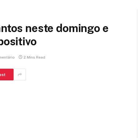
antos neste domingo e
positivo
entário
2 Mins Read
est