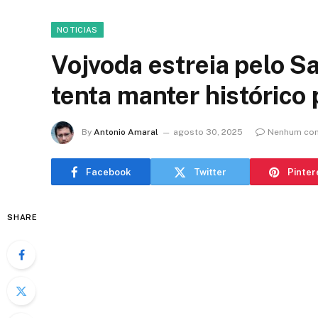
NOTICIAS
Vojvoda estreia pelo S
tenta manter histórico 
By
Antonio Amaral
agosto 30, 2025
Nenhum com
Facebook
Twitter
Pinter
SHARE