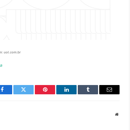
: uol.com.br
va
Facebook
Twitter
Pinterest
LinkedIn
Tumblr
Email
Websit