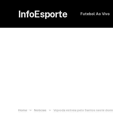
InfoEsporte
Futebol Ao Vivo
»
»
Home
Noticias
Vojvoda estreia pelo Santos neste domi