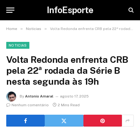
InfoEsporte
»
»
Home
Noticias
Volta Redonda enfrenta CRB pela 22ª rodada da Série B nesta segunda às 19h
NOTICIAS
Volta Redonda enfrenta CRB
pela 22ª rodada da Série B
nesta segunda às 19h
By
Antonio Amaral
agosto 17, 2025
Nenhum comentário
2 Mins Read