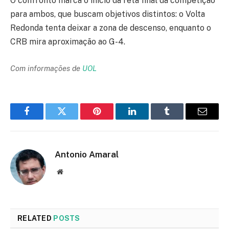
O confronto marca o início da reta final da competição
para ambos, que buscam objetivos distintos: o Volta
Redonda tenta deixar a zona de descenso, enquanto o
CRB mira aproximação ao G-4.
Com informações de
UOL
Facebook
Twitter
Pinterest
LinkedIn
Tumblr
Email
Antonio Amaral
Website
RELATED
POSTS