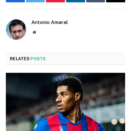
Facebook
Twitter
Pinterest
LinkedIn
Tumblr
Email
Antonio Amaral
Website
RELATED
POSTS