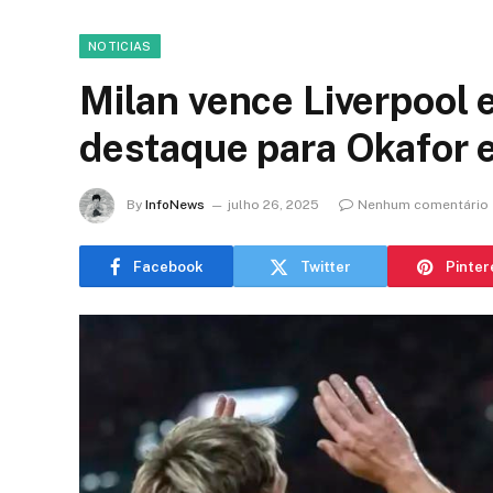
NOTICIAS
Milan vence Liverpool
destaque para Okafor 
By
InfoNews
julho 26, 2025
Nenhum comentário
Facebook
Twitter
Pinter