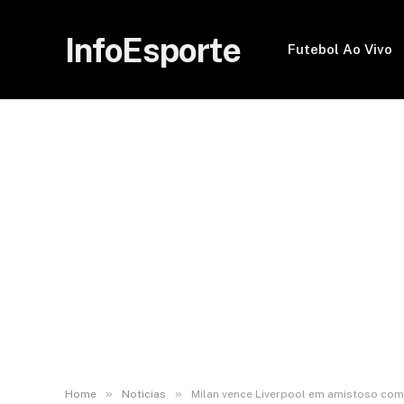
InfoEsporte
Futebol Ao Vivo
»
»
Home
Noticias
Milan vence Liverpool em amistoso com