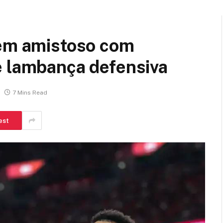
 em amistoso com
e lambança defensiva
7 Mins Read
est