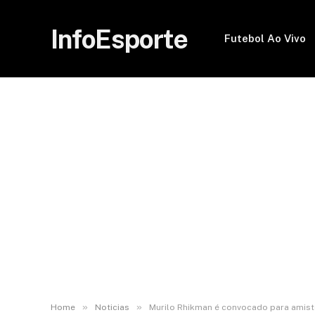
InfoEsporte
Futebol Ao Vivo
»
»
Home
Noticias
Murilo Rhikman é convocado para amis