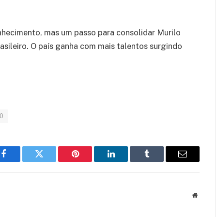
nhecimento, mas um passo para consolidar Murilo
ileiro. O país ganha com mais talentos surgindo
0
Facebook
Twitter
Pinterest
LinkedIn
Tumblr
Email
Websit